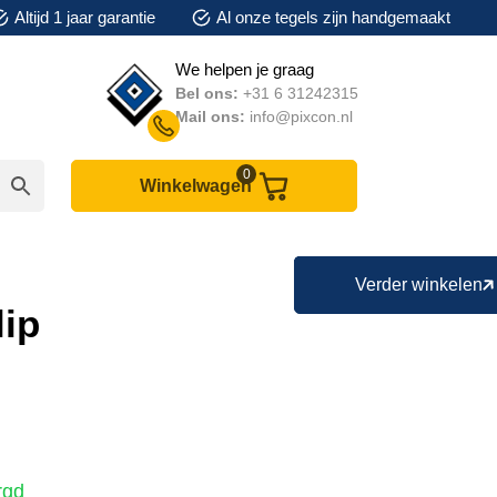
Altijd 1 jaar garantie
Al onze tegels zijn handgemaakt
We helpen je graag
Bel ons:
+31 6 31242315
Mail ons:
info@pixcon.nl
0
Winkelwagen
Verder winkelen
lip
rgd