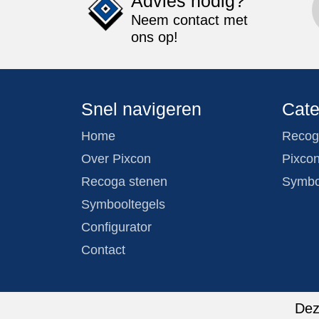
Advies nodig?
Neem contact met
ons op!
Snel navigeren
Cate
Home
Recog
Over Pixcon
Pixcon
Recoga stenen
Symbo
Symbooltegels
Configurator
Contact
Dez