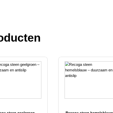
oducten
oga steen geelgroen –
Recoga steen hemelsblauw