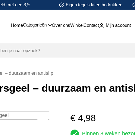
ld met een 8,9
Eigen tegels laten bedrukken
Categorieën
Home
Over ons
Winkel
Contact
Mijn account
l – duurzaam en antislip
sgeel – duurzaam en antis
€
4,98
Zoom
Binnen 8 weken bezo