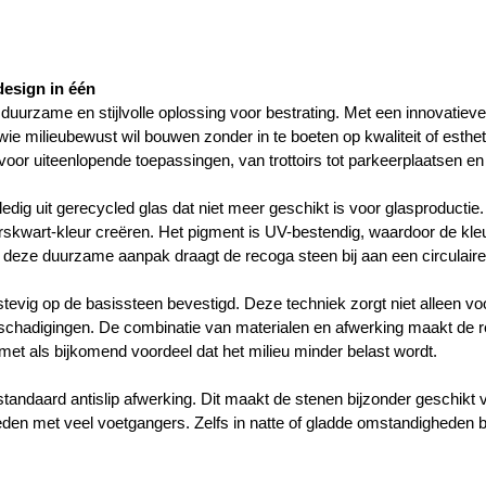
esign in één
 duurzame en stijlvolle oplossing voor bestrating. Met een innovatiev
 wie milieubewust wil bouwen zonder in te boeten op kwaliteit of esthe
 voor uiteenlopende toepassingen, van trottoirs tot parkeerplaatsen en
dig uit gerecycled glas dat niet meer geschikt is voor glasproductie
skwart-kleur creëren. Het pigment is UV-bestendig, waardoor de kleur l
 deze duurzame aanpak draagt de recoga steen bij aan een circulair
tevig op de basissteen bevestigd. Deze techniek zorgt niet alleen v
 beschadigingen. De combinatie van materialen en afwerking maakt de 
met als bijkomend voordeel dat het milieu minder belast wordt.
tandaard antislip afwerking. Dit maakt de stenen bijzonder geschikt 
ebieden met veel voetgangers. Zelfs in natte of gladde omstandigheden b