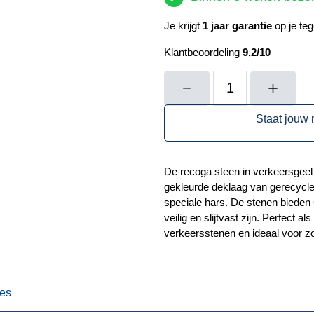
Je krijgt
1 jaar garantie
op je teg
Klantbeoordeling
9,2/10
Recoga
steen
Staat jouw 
verkeersgeel
-
duurzaam
De recoga steen in verkeersgeel
en
gekleurde deklaag van gerecycled
antislip
speciale hars. De stenen bieden 
aantal
veilig en slijtvast zijn. Perfect 
verkeersstenen en ideaal voor zo
ies