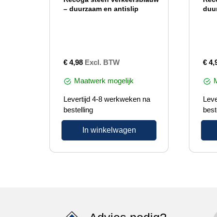
– duurzaam en antislip
duu
€
4,98
Excl. BTW
€
4,
Maatwerk mogelijk
Levertijd 4-8 werkweken na
Leve
bestelling
best
In winkelwagen