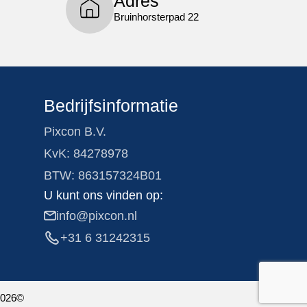
Adres
Bruinhorsterpad 22
Bedrijfsinformatie
Pixcon B.V.
KvK: 84278978
BTW: 863157324B01
U kunt ons vinden op:
info@pixcon.nl
+31 6 31242315
026©