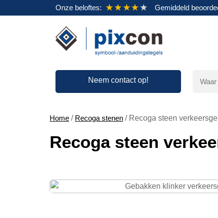
Onze beloftes:
Gemiddeld beoordee
Neem contact op!
Home
/
Recoga stenen
/ Recoga steen verkeersgee
Recoga steen verkeer