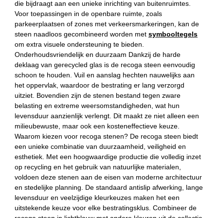
die bijdraagt aan een unieke inrichting van buitenruimtes.
Voor toepassingen in de openbare ruimte, zoals
parkeerplaatsen of zones met verkeersmarkeringen, kan de
steen naadloos gecombineerd worden met
symbooltegels
om extra visuele ondersteuning te bieden.
Onderhoudsvriendelijk en duurzaam Dankzij de harde
deklaag van gerecycled glas is de recoga steen eenvoudig
schoon te houden. Vuil en aanslag hechten nauwelijks aan
het oppervlak, waardoor de bestrating er lang verzorgd
uitziet. Bovendien zijn de stenen bestand tegen zware
belasting en extreme weersomstandigheden, wat hun
levensduur aanzienlijk verlengt. Dit maakt ze niet alleen een
milieubewuste, maar ook een kosteneffectieve keuze.
Waarom kiezen voor recoga stenen? De recoga steen biedt
een unieke combinatie van duurzaamheid, veiligheid en
esthetiek. Met een hoogwaardige productie die volledig inzet
op recycling en het gebruik van natuurlijke materialen,
voldoen deze stenen aan de eisen van moderne architectuur
en stedelijke planning. De standaard antislip afwerking, lange
levensduur en veelzijdige kleurkeuzes maken het een
uitstekende keuze voor elke bestratingsklus. Combineer de