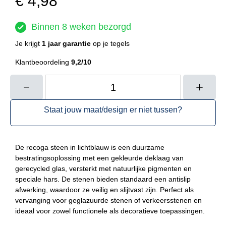
€
4,98
Binnen 8 weken bezorgd
Je krijgt
1 jaar garantie
op je tegels
Klantbeoordeling
9,2/10
Recoga
steen
Staat jouw maat/design er niet tussen?
lichtblauw
-
duurzaam
De recoga steen in lichtblauw is een duurzame
en
bestratingsoplossing met een gekleurde deklaag van
antislip
gerecycled glas, versterkt met natuurlijke pigmenten en
aantal
speciale hars. De stenen bieden standaard een antislip
afwerking, waardoor ze veilig en slijtvast zijn. Perfect als
vervanging voor geglazuurde stenen of verkeersstenen en
ideaal voor zowel functionele als decoratieve toepassingen.