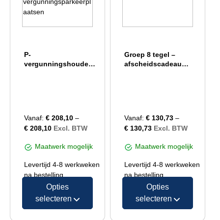
P-
Groep 8 tegel –
vergunningshouders
afscheidscadeau
tegel –
groep 8
Symbooltegels voor
vergunningsparkeerp
laatsen
Vanaf:
€
208,10
–
Vanaf:
€
130,73
–
€
208,10
Excl. BTW
€
130,73
Excl. BTW
Maatwerk mogelijk
Maatwerk mogelijk
Levertijd 4-8 werkweken
Levertijd 4-8 werkweken
na bestelling
na bestelling
Opties
Opties
selecteren
selecteren