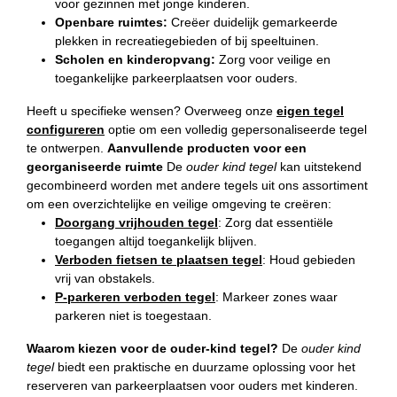
voor gezinnen met jonge kinderen.
Openbare ruimtes:
Creëer duidelijk gemarkeerde
plekken in recreatiegebieden of bij speeltuinen.
Scholen en kinderopvang:
Zorg voor veilige en
toegankelijke parkeerplaatsen voor ouders.
Heeft u specifieke wensen? Overweeg onze
eigen tegel
configureren
optie om een volledig gepersonaliseerde tegel
te ontwerpen.
Aanvullende producten voor een
georganiseerde ruimte
De
ouder kind tegel
kan uitstekend
gecombineerd worden met andere tegels uit ons assortiment
om een overzichtelijke en veilige omgeving te creëren:
Doorgang vrijhouden tegel
: Zorg dat essentiële
toegangen altijd toegankelijk blijven.
Verboden fietsen te plaatsen tegel
: Houd gebieden
vrij van obstakels.
P-parkeren verboden tegel
: Markeer zones waar
parkeren niet is toegestaan.
Waarom kiezen voor de ouder-kind tegel?
De
ouder kind
tegel
biedt een praktische en duurzame oplossing voor het
reserveren van parkeerplaatsen voor ouders met kinderen.