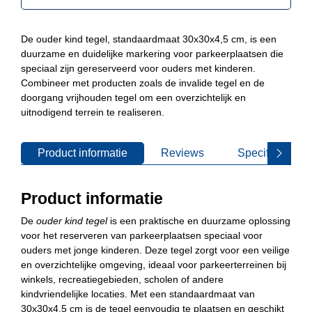
–
Symbooltegels
De ouder kind tegel, standaardmaat 30x30x4,5 cm, is een
voor
duurzame en duidelijke markering voor parkeerplaatsen die
kindvriendelijke
speciaal zijn gereserveerd voor ouders met kinderen.
zones
Combineer met producten zoals de invalide tegel en de
aantal
doorgang vrijhouden tegel om een overzichtelijk en
uitnodigend terrein te realiseren.
Product informatie
Reviews
Specificaties
Product informatie
De
ouder kind tegel
is een praktische en duurzame oplossing
voor het reserveren van parkeerplaatsen speciaal voor
ouders met jonge kinderen. Deze tegel zorgt voor een veilige
en overzichtelijke omgeving, ideaal voor parkeerterreinen bij
winkels, recreatiegebieden, scholen of andere
kindvriendelijke locaties. Met een standaardmaat van
30x30x4,5 cm is de tegel eenvoudig te plaatsen en geschikt